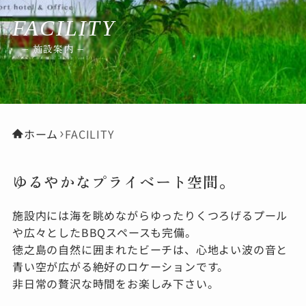
FACILITY
Reservation
– 施設案内 –
ご宿泊の予約はこちら
Tel.0997-83-3501
ホーム
FACILITY
フロント受付時間／8:00～21:00（夜間転送対応）
ゆるやかなプライベート空間。
PRIVACY POLICY
施設内には海を眺めながらゆったりくつろげるプール
SOCIAL MEDIA POLICY
や広々としたBBQスペースも完備。
徳之島の自然に囲まれたビーチは、心地よい波の音と
青い空が広がる絶好のロケーションです。
非日常の贅沢な時間をお楽しみ下さい。