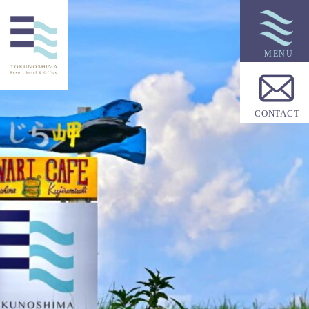
HOME
トップページ
ABOUT
徳之島リゾートホテル＆オフィスについて
CONTACT
ROOMS
ご宿泊
Cafe&Restaurant
お食事
FACILITY
施設案内
INFORMATION
お知らせ
ACCESS
ホテルへのアクセス