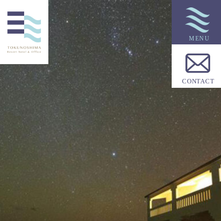
HOME
トップページ
ABOUT
徳之島リゾートホテル＆オフィスについて
CONTACT
ROOMS
ご宿泊
Cafe&Restaurant
お食事
FACILITY
施設案内
INFORMATION
お知らせ
ACCESS
ホテルへのアクセス