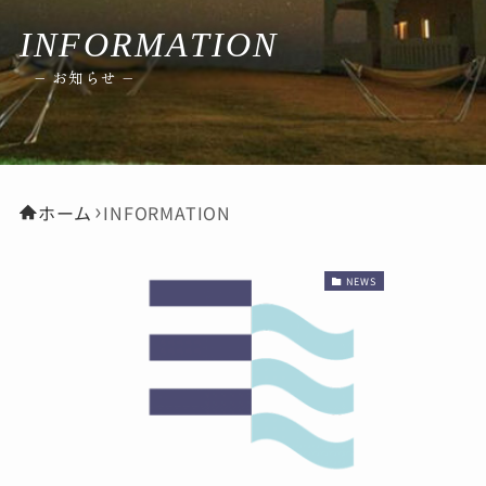
INFORMATION
Reservation
– お知らせ –
ご宿泊の予約はこちら
Tel.0997-83-3501
ホーム
INFORMATION
フロント受付時間／8:00～21:00（夜間転送対応）
NEWS
PRIVACY POLICY
SOCIAL MEDIA POLICY